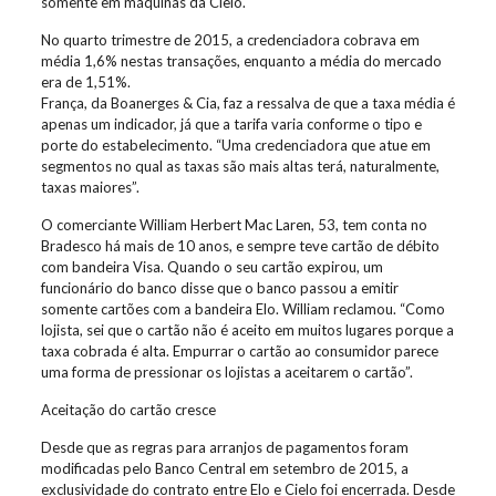
somente em máquinas da Cielo.
No quarto trimestre de 2015, a credenciadora cobrava em
média 1,6% nestas transações, enquanto a média do mercado
era de 1,51%.
França, da Boanerges & Cia, faz a ressalva de que a taxa média é
apenas um indicador, já que a tarifa varia conforme o tipo e
porte do estabelecimento. “Uma credenciadora que atue em
segmentos no qual as taxas são mais altas terá, naturalmente,
taxas maiores”.
O comerciante William Herbert Mac Laren, 53, tem conta no
Bradesco há mais de 10 anos, e sempre teve cartão de débito
com bandeira Visa. Quando o seu cartão expirou, um
funcionário do banco disse que o banco passou a emitir
somente cartões com a bandeira Elo. William reclamou. “Como
lojista, sei que o cartão não é aceito em muitos lugares porque a
taxa cobrada é alta. Empurrar o cartão ao consumidor parece
uma forma de pressionar os lojistas a aceitarem o cartão”.
Aceitação do cartão cresce
Desde que as regras para arranjos de pagamentos foram
modificadas pelo Banco Central em setembro de 2015, a
exclusividade do contrato entre Elo e Cielo foi encerrada. Desde