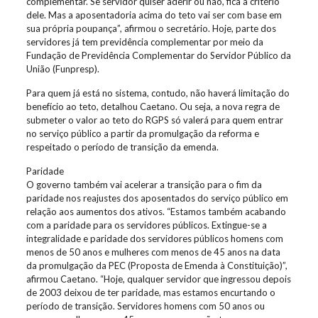
complementar. Se servidor quiser aderir ou não, fica a critério
dele. Mas a aposentadoria acima do teto vai ser com base em
sua própria poupança”, afirmou o secretário. Hoje, parte dos
servidores já tem previdência complementar por meio da
Fundação de Previdência Complementar do Servidor Público da
União (Funpresp).
Para quem já está no sistema, contudo, não haverá limitação do
benefício ao teto, detalhou Caetano. Ou seja, a nova regra de
submeter o valor ao teto do RGPS só valerá para quem entrar
no serviço público a partir da promulgação da reforma e
respeitado o período de transição da emenda.
Paridade
O governo também vai acelerar a transição para o fim da
paridade nos reajustes dos aposentados do serviço público em
relação aos aumentos dos ativos. “Estamos também acabando
com a paridade para os servidores públicos. Extingue-se a
integralidade e paridade dos servidores públicos homens com
menos de 50 anos e mulheres com menos de 45 anos na data
da promulgação da PEC (Proposta de Emenda à Constituição)”,
afirmou Caetano. “Hoje, qualquer servidor que ingressou depois
de 2003 deixou de ter paridade, mas estamos encurtando o
período de transição. Servidores homens com 50 anos ou