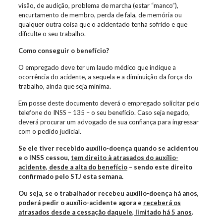
visão, de audição, problema de marcha (estar “manco”),
encurtamento de membro, perda de fala, de memória ou
qualquer outra coisa que o acidentado tenha sofrido e que
dificulte o seu trabalho.
Como conseguir o benefício?
O empregado deve ter um laudo médico que indique a
ocorrência do acidente, a sequela e a diminuição da força do
trabalho, ainda que seja mínima.
Em posse deste documento deverá o empregado solicitar pelo
telefone do INSS – 135 – o seu benefício. Caso seja negado,
deverá procurar um advogado de sua confiança para ingressar
com o pedido judicial.
Se ele tiver recebido auxílio-doença quando se acidentou
e o INSS cessou,
tem direito à atrasados do auxílio-
acidente, desde a alta do benefício
– sendo este direito
confirmado pelo STJ esta semana.
Ou seja, se o trabalhador recebeu auxílio-doença há anos,
poderá pedir o auxílio-acidente agora e
receberá os
atrasados desde a cessação daquele, limitado há 5 anos
.