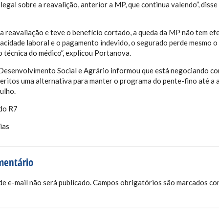
legal sobre a reavalição, anterior a MP, que continua valendo”, dis
 a reavaliação e teve o benefício cortado, a queda da MP não tem efe
cidade laboral e o pagamento indevido, o segurado perde mesmo o 
o técnica do médico”, explicou Portanova.
Desenvolvimento Social e Agrário informou que está negociando co
eritos uma alternativa para manter o programa do pente-fino até a 
julho.
 do R7
ias
mentário
e e-mail não será publicado.
Campos obrigatórios são marcados c