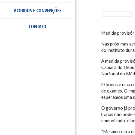
ACORDOS E CONVENÇÕES
CONTATO
Medida provisóri
Nas próximas sem
do instituto dur
A medida provisó
Câmara do Deput
Nacional do Médi
O bônus é uma co
de exames. O imp
esperamos uma so
O governo já pro
bônus não pode s
comunicado, o ben
“Mesmo com a qu