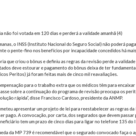
a não foi votada em 120 dias e perderá a validade amanhã (4)
anas, o INSS (Instituto Nacional do Seguro Social) não poderá paga
ante o pente-fino nos benefícios por incapacidade concedidos há mais
ria que criou o bônus e definiu as regras da revisão perde a validad
ados deve estourar e pagamento do bônus deixa de ter fundamenta
cos Peritos) já foram feitas mais de cinco mil reavaliações.
mpensação para o trabalho extra que os médicos têm para encaixar
asse sobre a continuação do programa de revisão preocupa os perit
lução rápida”, disse Francisco Cardoso, presidente da ANMP.
meteu apresentar um projeto de lei para reestabelecer as regras d
er pago. A convocação, por carta, dos segurados que devem passar
eficiário tem um prazo de cinco dias para ligar no telefone 135 do I
eda da MP 739 é recomendável que o segurado convocado faça o a