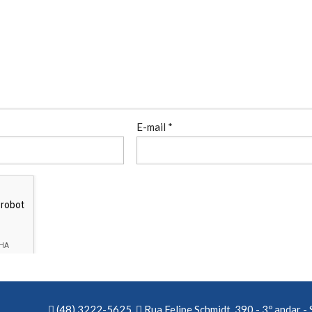
E-mail
*
(48) 3222-5625
Rua Felipe Schmidt, 390 - 3º andar - 