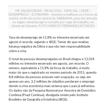
MF SALVADOR/BA - 08/06/2016 - ESPECIAL / CRISE /
DESEMPREGO - ECONOMIA - Homens e mulheres as 6 horas da
manhã, na fila do posto central do SINEBAHIA, para dar entrada
no seguro desemprego e consulta por vaga de trabalho, na
cidade de Salvador. FOTO: MÁRCIO FERNANDES/ESTADÃO
Taxa de desemprego de 11,8% no trimestre encerrado em
agosto é recorde, segundo o IBGE; Temer diz que recebeu
herança negativa de Dilma e que não tem responsabilidade
sobre a crise
O total de pessoas desempregadas no Brasil chegou a 12,024
milhões no trimestre encerrado em agosto, um recorde. O
número, equivalente a 11,8% da força de trabalho, é muito
maior do que o registrado no mesmo período de 2015, quando
8,8 milhões de pessoas estavam sem ocupação, ou seja, em
apenas um ano, 3,2 milhões de cidadãos perderam o emprego
devido à crise econômica mais extensa que o país já enfrentou.
Os dados são da Pesquisa Nacional por Amostra de Domicílios
Contínua (Pnad Contínua), divulgada ontem pelo Instituto
Brasileiro de Geografia e Estatística (IBGE).