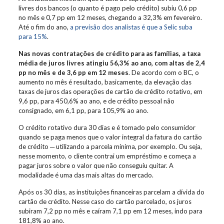
livres dos bancos (o quanto é pago pelo crédito) subiu 0,6 pp
no mês e 0,7 pp em 12 meses, chegando a 32,3% em fevereiro.
Até o fim do ano,
a previsão dos analistas é que a Selic suba
para 15%
.
Nas novas contratações de crédito para as famílias, a taxa
média de juros livres atingiu 56,3% ao ano, com altas de 2,4
pp no mês e de 3,6 pp em 12 meses
. De acordo com o BC, o
aumento no mês é resultado, basicamente, da elevação das
taxas de juros das operações de cartão de crédito rotativo, em
9,6 pp, para 450,6% ao ano, e de crédito pessoal não
consignado, em 6,1 pp, para 105,9% ao ano.
O crédito rotativo dura 30 dias e é tomado pelo consumidor
quando se paga menos que o valor integral da fatura do cartão
de crédito ─ utilizando a parcela mínima, por exemplo. Ou seja,
nesse momento, o cliente contrai um empréstimo e começa a
pagar juros sobre o valor que não conseguiu quitar. A
modalidade é uma das mais altas do mercado.
Após os 30 dias, as instituições financeiras parcelam a dívida do
cartão de crédito. Nesse caso do cartão parcelado, os juros
subiram 7,2 pp no mês e caíram 7,1 pp em 12 meses, indo para
181,8% ao ano.