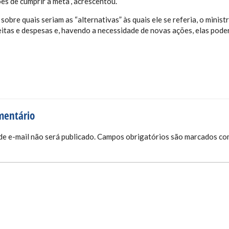
es de cumprir a meta”, acrescentou.
 sobre quais seriam as “alternativas” às quais ele se referia, o mini
eitas e despesas e, havendo a necessidade de novas ações, elas pode
mentário
e e-mail não será publicado.
Campos obrigatórios são marcados c