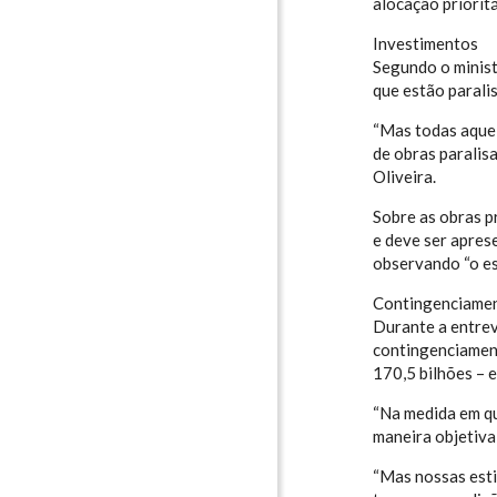
alocação prioritá
Investimentos
Segundo o minist
que estão parali
“Mas todas aquel
de obras paralis
Oliveira.
Sobre as obras pr
e deve ser apres
observando “o es
Contingenciame
Durante a entrev
contingenciament
170,5 bilhões – 
“Na medida em qu
maneira objetiva
“Mas nossas esti