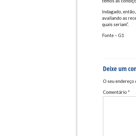
temos as condiçõ
Indagado, então,
avaliando as rec
quais seriam”.
Fonte – G1
Deixe um co
O seu endereço d
Comentário
*