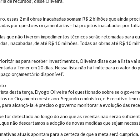
ria de recursos”, disse Oliveira.
ro, essas 2 mil obras inacabadas somam R$ 2 bilhões que ainda preci
sadas por questões orçamentárias – há projetos inacabados por falta
as que não tiverem impedimentos técnicos serão retomadas para que
adas, inacabadas, de até R$ 10 milhões. Todas as obras até R$ 10 mil
ioritárias para receber investimentos, Oliveira disse que a lista vai
entada a Temer em 20 dias. Nessa lista não há limite para o valor do
paço orçamentário disponível”.
nto
ista desta terça, Dyogo Oliveira foi questionado sobre se o gover
os no Orçamento neste ano. Segundo o ministro, o Executivo tem um
e, para alcançá-la, é preciso o governo monitorar a evolução das re
e for detectado ao longo do ano que as receitas não serão suficiente
, que não descartamos a adoção de novas medidas que sejam necessár
mativas atuais apontam para a certeza de que a meta será cumprida