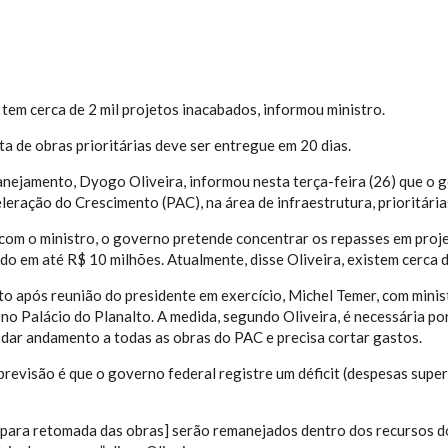
 tem cerca de 2 mil projetos inacabados, informou ministro.
ta de obras prioritárias deve ser entregue em 20 dias.
anejamento, Dyogo Oliveira, informou nesta terça-feira (26) que o g
eração do Crescimento (PAC), na área de infraestrutura, prioritária
com o ministro, o governo pretende concentrar os repasses em proj
do em até R$ 10 milhões. Atualmente, disse Oliveira, existem cerca d
ito após reunião do presidente em exercício, Michel Temer, com mini
 no Palácio do Planalto. A medida, segundo Oliveira, é necessária p
 dar andamento a todas as obras do PAC e precisa cortar gastos.
 previsão é que o governo federal registre um déficit (despesas sup
[para retomada das obras] serão remanejados dentro dos recursos do