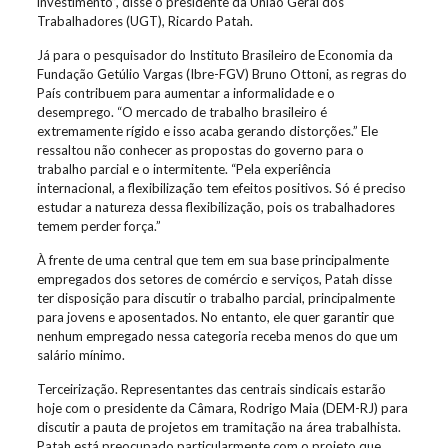
investimento”, disse o presidente da União Geral dos
Trabalhadores (UGT), Ricardo Patah.
Já para o pesquisador do Instituto Brasileiro de Economia da
Fundação Getúlio Vargas (Ibre-FGV) Bruno Ottoni, as regras do
País contribuem para aumentar a informalidade e o
desemprego. “O mercado de trabalho brasileiro é
extremamente rígido e isso acaba gerando distorções.” Ele
ressaltou não conhecer as propostas do governo para o
trabalho parcial e o intermitente. “Pela experiência
internacional, a flexibilização tem efeitos positivos. Só é preciso
estudar a natureza dessa flexibilização, pois os trabalhadores
temem perder força.”
À frente de uma central que tem em sua base principalmente
empregados dos setores de comércio e serviços, Patah disse
ter disposição para discutir o trabalho parcial, principalmente
para jovens e aposentados. No entanto, ele quer garantir que
nenhum empregado nessa categoria receba menos do que um
salário mínimo.
Terceirização. Representantes das centrais sindicais estarão
hoje com o presidente da Câmara, Rodrigo Maia (DEM-RJ) para
discutir a pauta de projetos em tramitação na área trabalhista.
Patah está preocupado particularmente com o projeto que