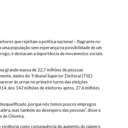
tores que rejeitam a política nacional – flagrante no
ra uma população sem esperança na possibilidade de um
prego, e destacam a importância de movimentos sociais
ma grande massa de 22,7 milhões de pessoas
ente, dados do Tribunal Superior Eleitoral (TSE)
arecer às urnas no primeiro turno das eleições
014, dos 142 milhões de eleitores aptos, 27,6 milhões
 desqualificado, porque nós temos poucos empregos
quebra, mas também ao desespero das pessoas”, disse o
 de Oliveira.
de violência como consequência do aumento do número