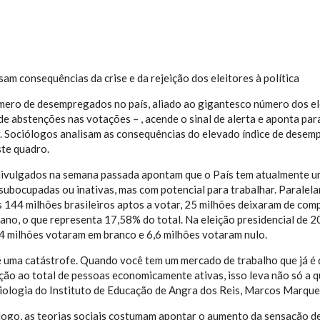
am consequências da crise e da rejeição dos eleitores à política
ero de desempregados no país, aliado ao gigantesco número dos elei
e abstenções nas votações – , acende o sinal de alerta e aponta pa
. Sociólogos analisam as consequências do elevado índice de desem
te quadro.
ivulgados na semana passada apontam que o País tem atualmente u
ubocupadas ou inativas, mas com potencial para trabalhar. Paralelam
 144 milhões brasileiros aptos a votar, 25 milhões deixaram de comp
 ano, o que representa 17,58% do total. Na eleição presidencial de 2
,4 milhões votaram em branco e 6,6 milhões votaram nulo.
 uma catástrofe. Quando você tem um mercado de trabalho que já é
ção ao total de pessoas economicamente ativas, isso leva não só a 
iologia do Instituto de Educação de Angra dos Reis, Marcos Marques
logo, as teorias sociais costumam apontar o aumento da sensação 