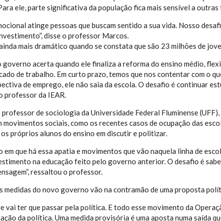
ara ele, parte significativa da população fica mais sensível a outra
cional atinge pessoas que buscam sentido a sua vida. Nosso desafio
investimento”, disse o professor Marcos.
 ainda mais dramático quando se constata que são 23 milhões de jo
 governo acerta quando ele finaliza a reforma do ensino médio, flexi
cado de trabalho. Em curto prazo, temos que nos contentar com o q
ctiva de emprego, ele não saia da escola. O desafio é continuar e
 o professor da IEAR.
o professor de sociologia da Universidade Federal Fluminense (UFF)
em movimentos sociais, como os recentes casos de ocupação das esco
os próprios alunos do ensino em discutir e politizar.
em que há essa apatia e movimentos que vão naquela linha de escola
vestimento na educação feito pelo governo anterior. O desafio é sab
nsagem”, ressaltou o professor.
as medidas do novo governo vão na contramão de uma proposta polít
e vai ter que passar pela política. E todo esse movimento da Operaç
mação da política. Uma medida provisória é uma aposta numa saída que