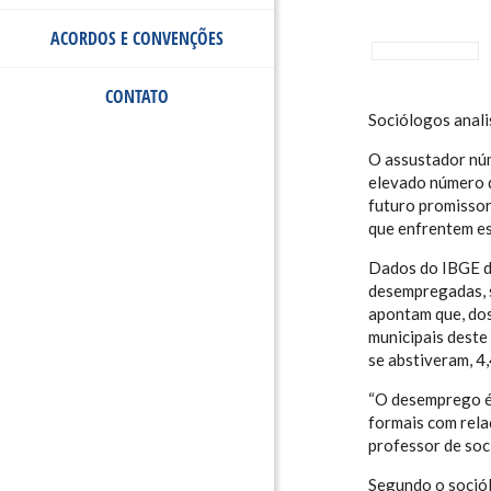
ACORDOS E CONVENÇÕES
CONTATO
Sociólogos analis
O assustador núm
elevado número d
futuro promissor
que enfrentem es
Dados do IBGE d
desempregadas, s
apontam que, dos
municipais deste
se abstiveram, 4
“O desemprego é
formais com rela
professor de soc
Segundo o soció