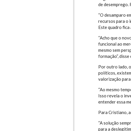
de desemprego. P
“O desamparo emo
recursos para o 
Este quadro fica
“Acho que o novo
funcional ao mer
mesmo sem perspe
formação”, disse
Por outro lado, 
políticos, exist
valorização para 
“Ao mesmo tempo 
Isso revela o in
entender essa me
Para Cristiano, 
“A solução sempr
para a deslegiti