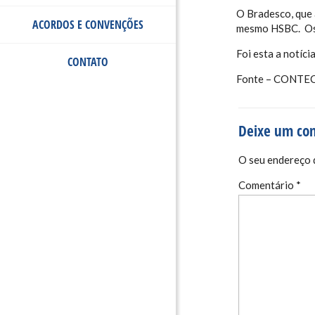
O Bradesco, que
ACORDOS E CONVENÇÕES
mesmo HSBC. Os v
Foi esta a notíc
CONTATO
Fonte – CONTE
Deixe um co
O seu endereço d
Comentário
*