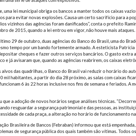
m uma série de ataques com explosivos.
, uma lei municipal obriga os bancos a manter todos os caixas vazios
s para evitar novas explosões. Causa um certo sacrifício para a pop
dios vizinhos das agências foram danificados”, conta o prefeito Ra
bro de 2015, quando a lei entrou em vigor, não houve mais ataques.
último 29 de outubro, duas agências do Banco do Brasil, uma do Bra
smo tempo por um bando fortemente armado. A esteticista Patrícia
depositar cheques e fazer outros serviços bancários. O gasto extra 
o e já avisaram que, quando as agências reabrirem, os caixas eletrôn
s alvos das quadrilhas, o Banco do Brasil vai reduzir o horário do 
0 mil habitantes, a partir do dia 28 próximo, as salas com caixas fica
funcionam 6 às 22 horas inclusive nos fins de semana e feriados. A
 que a adoção de novos horários segue análises técnicas. “Decorr
isando resguardar a segurança patrimonial e das pessoas, as institui
essidade de cada praça, a alteração no horário de funcionamento na
ação Brasileira de Bancos (Febraban) informou que está empenhada, 
lemas de segurança pública dos quais também são vítimas. Todos o