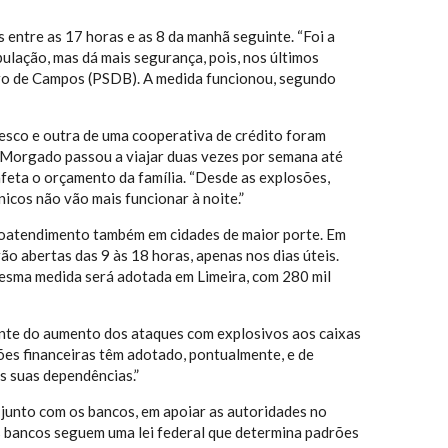
 entre as 17 horas e as 8 da manhã seguinte. “Foi a
ulação, mas dá mais segurança, pois, nos últimos
miro de Campos (PSDB). A medida funcionou, segundo
desco e outra de uma cooperativa de crédito foram
 Morgado passou a viajar duas vezes por semana até
afeta o orçamento da família. “Desde as explosões,
icos não vão mais funcionar à noite.”
autoatendimento também em cidades de maior porte. Em
rão abertas das 9 às 18 horas, apenas nos dias úteis.
 mesma medida será adotada em Limeira, com 280 mil
ente do aumento dos ataques com explosivos aos caixas
ções financeiras têm adotado, pontualmente, e de
s suas dependências.”
junto com os bancos, em apoiar as autoridades no
s bancos seguem uma lei federal que determina padrões