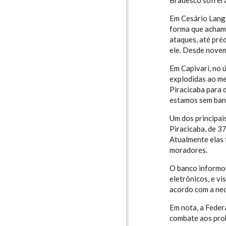
Bradesco sofrera
Em Cesário Lange
forma que achamo
ataques, até pré
ele. Desde novem
Em Capivari, no 
explodidas ao me
Piracicaba para 
estamos sem banc
Um dos principai
Piracicaba, de 37
Atualmente elas 
moradores.
O banco informou
eletrônicos, e v
acordo com a nec
Em nota, a Feder
combate aos prob