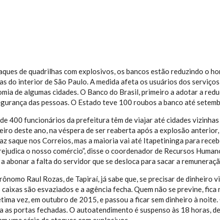
taques de quadrilhas com explosivos, os bancos estão reduzindo o h
as do interior de São Paulo. A medida afeta os usuários dos serviços
omia de algumas cidades. O Banco do Brasil, primeiro a adotar a red
egurança das pessoas. O Estado teve 100 roubos a banco até setemb
de 400 funcionários da prefeitura têm de viajar até cidades vizinhas
eiro deste ano, na véspera de ser reaberta após a explosão anterior
faz saque nos Correios, mas a maioria vai até Itapetininga para rece
rejudica o nosso comércio”, disse o coordenador de Recursos Human
 a abonar a falta do servidor que se desloca para sacar a remuneraçã
ônomo Raul Rozas, de Tapiraí, já sabe que, se precisar de dinheiro vi
 caixas são esvaziados e a agência fecha. Quem não se previne, fica 
étima vez, em outubro de 2015, e passou a ficar sem dinheiro à noi
a as portas fechadas. O autoatendimento é suspenso às 18 horas, de