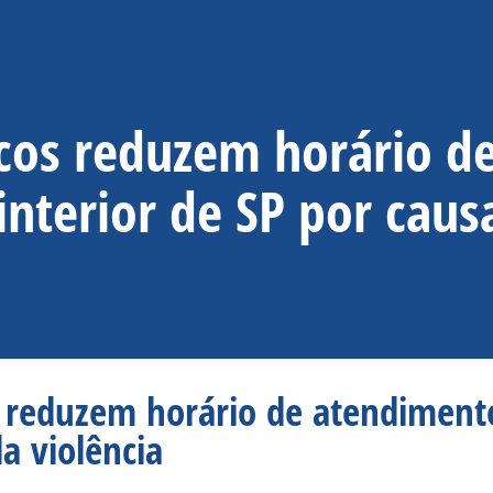
cos reduzem horário d
interior de SP por caus
 reduzem horário de atendimento
a violência