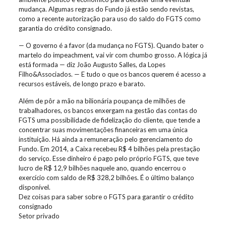
mudança. Algumas regras do Fundo já estão sendo revistas,
como a recente autorização para uso do saldo do FGTS como
garantia do crédito consignado.
— O governo é a favor (da mudança no FGTS). Quando bater o
martelo do impeachment, vai vir com chumbo grosso. A lógica já
está formada — diz João Augusto Salles, da Lopes
Filho&Associados. — E tudo o que os bancos querem é acesso a
recursos estáveis, de longo prazo e barato.
Além de pôr a mão na bilionária poupança de milhões de
trabalhadores, os bancos enxergam na gestão das contas do
FGTS uma possibilidade de fidelização do cliente, que tende a
concentrar suas movimentações financeiras em uma única
instituição. Há ainda a remuneração pelo gerenciamento do
Fundo. Em 2014, a Caixa recebeu R$ 4 bilhões pela prestação
do serviço. Esse dinheiro é pago pelo próprio FGTS, que teve
lucro de R$ 12,9 bilhões naquele ano, quando encerrou o
exercício com saldo de R$ 328,2 bilhões. É o último balanço
disponível.
Dez coisas para saber sobre o FGTS para garantir o crédito
consignado
Setor privado