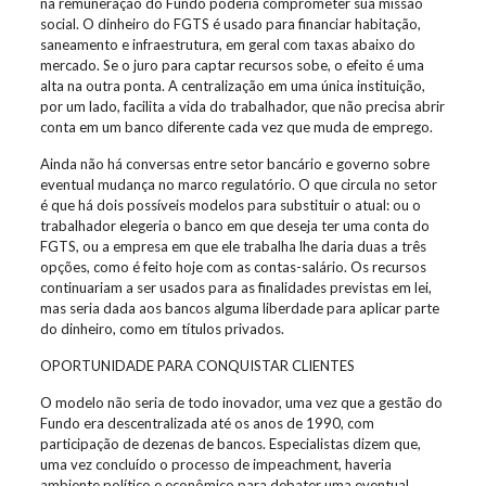
na remuneração do Fundo poderia comprometer sua missão
social. O dinheiro do FGTS é usado para financiar habitação,
saneamento e infraestrutura, em geral com taxas abaixo do
mercado. Se o juro para captar recursos sobe, o efeito é uma
alta na outra ponta. A centralização em uma única instituição,
por um lado, facilita a vida do trabalhador, que não precisa abrir
conta em um banco diferente cada vez que muda de emprego.
Ainda não há conversas entre setor bancário e governo sobre
eventual mudança no marco regulatório. O que circula no setor
é que há dois possíveis modelos para substituir o atual: ou o
trabalhador elegeria o banco em que deseja ter uma conta do
FGTS, ou a empresa em que ele trabalha lhe daria duas a três
opções, como é feito hoje com as contas-salário. Os recursos
continuariam a ser usados para as finalidades previstas em lei,
mas seria dada aos bancos alguma liberdade para aplicar parte
do dinheiro, como em títulos privados.
OPORTUNIDADE PARA CONQUISTAR CLIENTES
O modelo não seria de todo inovador, uma vez que a gestão do
Fundo era descentralizada até os anos de 1990, com
participação de dezenas de bancos. Especialistas dizem que,
uma vez concluído o processo de impeachment, haveria
ambiente político e econômico para debater uma eventual