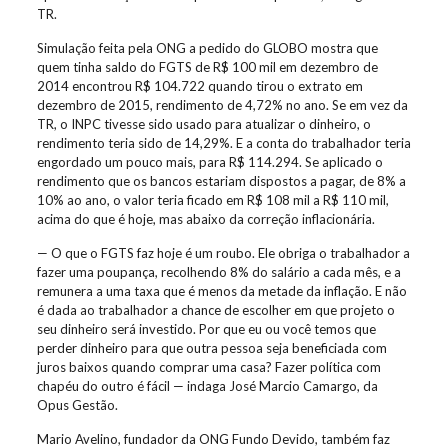
TR.
Simulação feita pela ONG a pedido do GLOBO mostra que
quem tinha saldo do FGTS de R$ 100 mil em dezembro de
2014 encontrou R$ 104.722 quando tirou o extrato em
dezembro de 2015, rendimento de 4,72% no ano. Se em vez da
TR, o INPC tivesse sido usado para atualizar o dinheiro, o
rendimento teria sido de 14,29%. E a conta do trabalhador teria
engordado um pouco mais, para R$ 114.294. Se aplicado o
rendimento que os bancos estariam dispostos a pagar, de 8% a
10% ao ano, o valor teria ficado em R$ 108 mil a R$ 110 mil,
acima do que é hoje, mas abaixo da correção inflacionária.
— O que o FGTS faz hoje é um roubo. Ele obriga o trabalhador a
fazer uma poupança, recolhendo 8% do salário a cada mês, e a
remunera a uma taxa que é menos da metade da inflação. E não
é dada ao trabalhador a chance de escolher em que projeto o
seu dinheiro será investido. Por que eu ou você temos que
perder dinheiro para que outra pessoa seja beneficiada com
juros baixos quando comprar uma casa? Fazer política com
chapéu do outro é fácil — indaga José Marcio Camargo, da
Opus Gestão.
Mario Avelino, fundador da ONG Fundo Devido, também faz