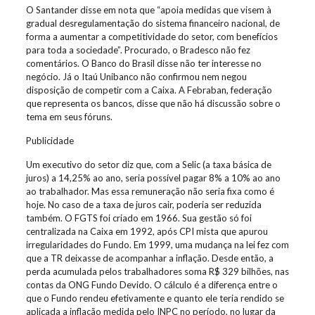
O Santander disse em nota que “apoia medidas que visem à
gradual desregulamentação do sistema financeiro nacional, de
forma a aumentar a competitividade do setor, com benefícios
para toda a sociedade”. Procurado, o Bradesco não fez
comentários. O Banco do Brasil disse não ter interesse no
negócio. Já o Itaú Unibanco não confirmou nem negou
disposição de competir com a Caixa. A Febraban, federação
que representa os bancos, disse que não há discussão sobre o
tema em seus fóruns.
Publicidade
Um executivo do setor diz que, com a Selic (a taxa básica de
juros) a 14,25% ao ano, seria possível pagar 8% a 10% ao ano
ao trabalhador. Mas essa remuneração não seria fixa como é
hoje. No caso de a taxa de juros cair, poderia ser reduzida
também. O FGTS foi criado em 1966. Sua gestão só foi
centralizada na Caixa em 1992, após CPI mista que apurou
irregularidades do Fundo. Em 1999, uma mudança na lei fez com
que a TR deixasse de acompanhar a inflação. Desde então, a
perda acumulada pelos trabalhadores soma R$ 329 bilhões, nas
contas da ONG Fundo Devido. O cálculo é a diferença entre o
que o Fundo rendeu efetivamente e quanto ele teria rendido se
aplicada a inflação medida pelo INPC no período, no lugar da