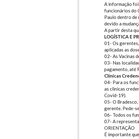
A informação foi
funcionários do
Paulo dentro de 
devido a mudanç
A partir desta qu
LOGÍSTICA E 
01- Os gerentes,
aplicadas as dos
02- As Vacinas d
03- Nas localida
pagamento, até 
Clínicas Creden
04- Para os func
as clinicas cred
Covid-19).
05- O Bradesco,
gerente. Pede-se 
06- Todos os fun
07- A representa
ORIENTAÇÃO
É importante que