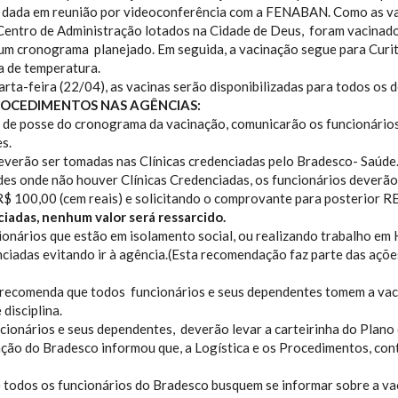
 dada em reunião por videoconferência com a FENABAN. Como as vaci
 Centro de Administração lotados na Cidade de Deus, foram vacina
um cronograma planejado. Em seguida, a vacinação segue para Curitib
a de temperatura.
arta-feira (22/04), as vacinas serão disponibilizadas para todos os 
PROCEDIMENTOS NAS AGÊNCIAS:
 de posse do cronograma da vacinação, comunicarão os funcionários 
es.
everão ser tomadas nas Clínicas credenciadas pelo Bradesco- Saúde
des onde não houver Clínicas Credenciadas, os funcionários deverão
R$ 100,00 (cem reais) e solicitando o comprovante para posterio
ciadas, nenhum valor será ressarcido.
ionários que estão em isolamento social, ou realizando trabalho em
enciadas evitando ir à agência.(Esta recomendação faz parte das aç
 recomenda que todos funcionários e seus dependentes tomem a vac
disciplina.
cionários e seus dependentes, deverão levar a carteirinha do Plan
ção do Bradesco informou que, a Logística e os Procedimentos, co
 todos os funcionários do Bradesco busquem se informar sobre a va