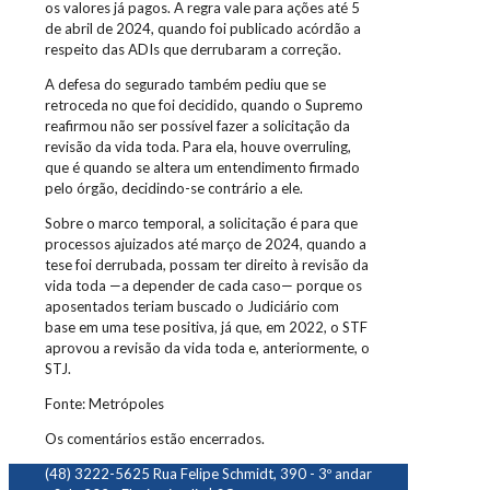
os valores já pagos. A regra vale para ações até 5
de abril de 2024, quando foi publicado acórdão a
respeito das ADIs que derrubaram a correção.
A defesa do segurado também pediu que se
retroceda no que foi decidido, quando o Supremo
reafirmou não ser possível fazer a solicitação da
revisão da vida toda. Para ela, houve overruling,
que é quando se altera um entendimento firmado
pelo órgão, decidindo-se contrário a ele.
Sobre o marco temporal, a solicitação é para que
processos ajuizados até março de 2024, quando a
tese foi derrubada, possam ter direito à revisão da
vida toda —a depender de cada caso— porque os
aposentados teriam buscado o Judiciário com
base em uma tese positiva, já que, em 2022, o STF
aprovou a revisão da vida toda e, anteriormente, o
STJ.
Fonte: Metrópoles
Os comentários estão encerrados.
(48) 3222-5625
Rua Felipe Schmidt, 390 - 3º andar