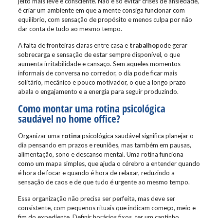
jeito mais leve e consciente. Não é só evitar crises de ansiedade,
é criar um ambiente em que a mente consiga funcionar com
equilíbrio, com sensação de propósito e menos culpa por não
dar conta de tudo ao mesmo tempo.
A falta de fronteiras claras entre casa e
trabalho
pode gerar
sobrecarga e sensação de estar sempre disponível, o que
aumenta irritabilidade e cansaço. Sem aqueles momentos
informais de conversa no corredor, o dia pode ficar mais
solitário, mecânico e pouco motivador, o que a longo prazo
abala o engajamento e a energia para seguir produzindo.
Como montar uma rotina psicológica
saudável no home office?
Organizar uma
rotina
psicológica saudável significa planejar o
dia pensando em prazos e reuniões, mas também em pausas,
alimentação, sono e descanso mental. Uma rotina funciona
como um mapa simples, que ajuda o cérebro a entender quando
é hora de focar e quando é hora de relaxar, reduzindo a
sensação de caos e de que tudo é urgente ao mesmo tempo.
Essa organização não precisa ser perfeita, mas deve ser
consistente, com pequenos rituais que indicam começo, meio e
fim do expediente. Definir horários fixos, ter um cantinho