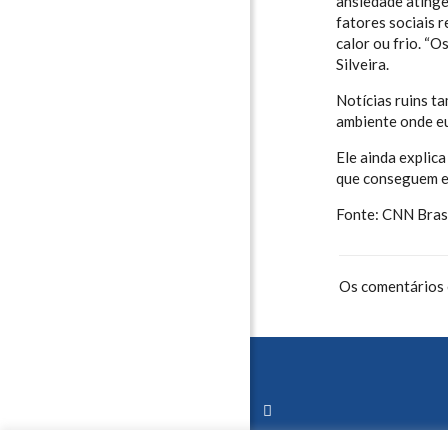
ansiedade atinge
fatores sociais 
calor ou frio.
“Os
Silveira.
Notícias ruins 
ambiente onde eu
Ele ainda explic
que conseguem en
Fonte: CNN Bras
Os comentários 
lho doméstico não
lho doméstico não
erado dá direito a
erado dá direito a
ício por incapacidade
ício por incapacidade
de julho de 2026
de julho de 2026