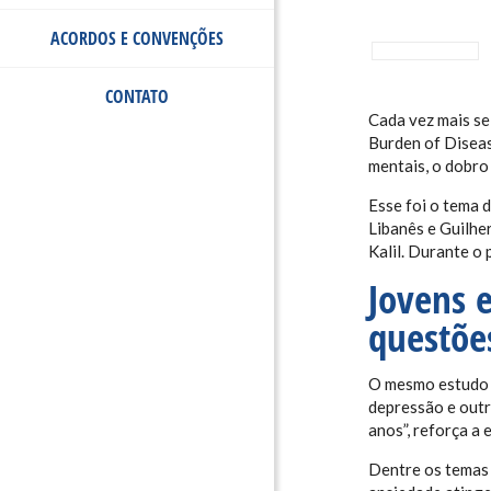
ACORDOS E CONVENÇÕES
CONTATO
Cada vez mais se
Burden
of
Disea
mentais, o dobro
Esse foi o tema d
Libanês e Guilh
Kalil. Durante o 
Jovens 
questõe
O mesmo estudo d
depressão e outr
anos”, reforça
a e
Dentre os temas 