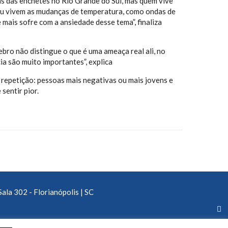
as das
enchetes
no Rio Grande d
o Sul, mas quem vive
ou vivem as mudanças de temperatura, como ondas de
mais sofre com a ansiedade desse tema”, finaliza
rebro
não distingue
o que é uma ameaça real ali, no
ia são muito importantes”, explica
 repetição: pessoas mais negativas ou mais jovens e
 sentir pior.
Sala 302 - Florianópolis | SC