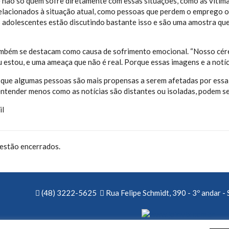
 não só quem sofre diretamente com essas situações, como as vítim
relacionados à situação atual, como pessoas que perdem o emprego 
 adolescentes estão discutindo bastante isso e são uma amostra que 
também se destacam como causa de sofrimento emocional.
“Noss
o cé
 estou, e uma ameaça que não é real
. Porque essas imagens e a notíc
a que algumas pessoas são mais propensas a serem afetadas por essa
tender menos como as notícias são distantes ou isoladas
, podem se
il
estão encerrados.
(48) 3222-5625
Rua Felipe Schmidt, 390 - 3º andar - 