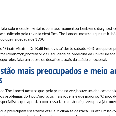
 fala sobre saúde mental e, com isso, aumentou também o diagnóstic
se
publicado pela revista científica The Lancet,
mostrou que um bilh
 do que na década de 1990.
o “Sinais Vitais – Dr. Kalil Entrevista” deste sábado (04), em que os 
erme Polanczyk, professor da Faculdade de Medicina da Universida
papo, eles falaram sobre os desafios atuais da saúde emocional.
estão mais preocupados e meio 
s
a The Lancet mostra que, pela primeira vez, houve um deslocamento 
os problemas do tipo.
Agora, os mais jovens é que maioria. “O pico 
specialista, que aponta como essa faixa etária é jovem para já come
que preocupam essa faixa etária, o clima se destaca. Há até um novo