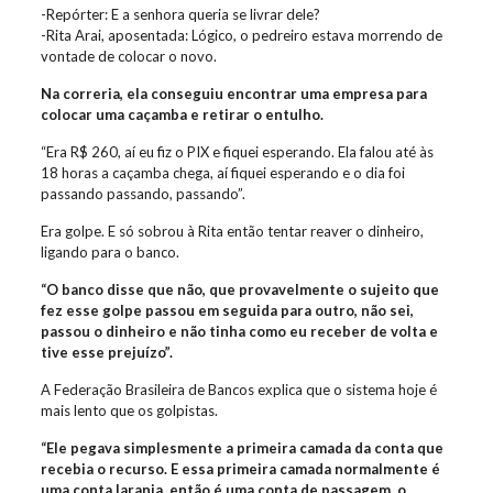
-Repórter: E a senhora queria se livrar dele?
-Rita Arai, aposentada: Lógico, o pedreiro estava morrendo de
vontade de colocar o novo.
Na correria, ela conseguiu encontrar uma empresa para
colocar uma caçamba e retirar o entulho.
“Era R$ 260, aí eu fiz o PIX e fiquei esperando. Ela falou até às
18 horas a caçamba chega, aí fiquei esperando e o dia foi
passando passando, passando”.
Era golpe. E só sobrou à Rita então tentar reaver o dinheiro,
ligando para o banco.
“O banco disse que não, que provavelmente o sujeito que
fez esse golpe passou em seguida para outro, não sei,
passou o dinheiro e não tinha como eu receber de volta e
tive esse prejuízo”.
A Federação Brasileira de Bancos explica que o sistema hoje é
mais lento que os golpistas.
“Ele pegava simplesmente a primeira camada da conta que
recebia o recurso. E essa primeira camada normalmente é
uma conta laranja, então é uma conta de passagem, o