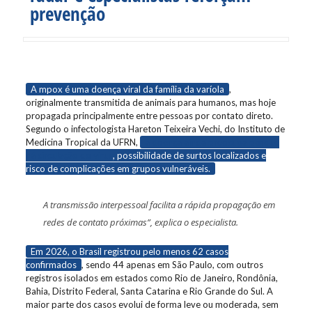
prevenção
A mpox é uma doença viral da família da varíola
,
originalmente transmitida de animais para humanos, mas hoje
propagada principalmente entre pessoas por contato direto.
Segundo o infectologista Hareton Teixeira Vechi, do Instituto de
Medicina Tropical da UFRN,
a doença ainda preocupa porque
há circulação do vírus
, possibilidade de surtos localizados e
risco de complicações em grupos vulneráveis.
A transmissão interpessoal facilita a rápida propagação em
redes de contato próximas”, explica o especialista.
Em 2026, o Brasil registrou pelo menos 62 casos
confirmados
, sendo 44 apenas em São Paulo, com outros
registros isolados em estados como Rio de Janeiro, Rondônia,
Bahia, Distrito Federal, Santa Catarina e Rio Grande do Sul. A
maior parte dos casos evolui de forma leve ou moderada, sem