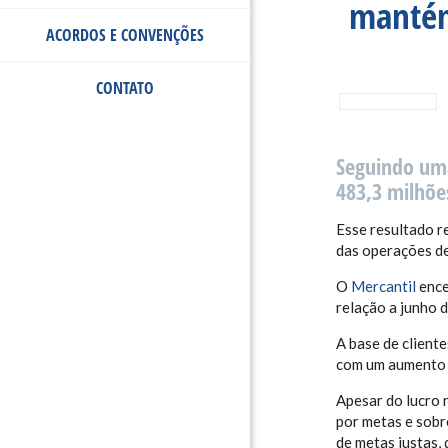
mantém
ACORDOS E CONVENÇÕES
CONTATO
Seguindo uma 
483,3 milhõe
Esse resultado r
das operações de
O
Mercantil
ence
relação a junho 
A base de client
com um aumento d
Apesar do lucro 
por metas e sobr
de metas justas,