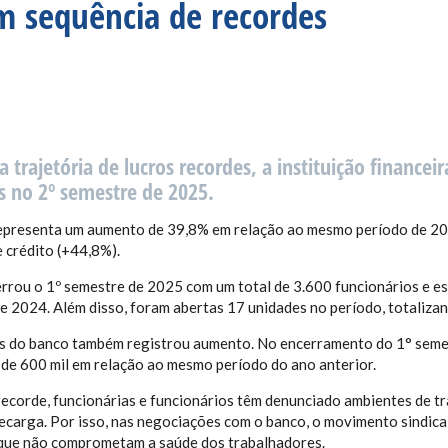
 sequência de recordes
trajetória de lucros recordes, a instituição financei
s no 2º semestre de 2025.
epresenta um aumento de 39,8% em relação ao mesmo período de 2024 
 crédito (+44,8%).
rrou o 1º semestre de 2025 com um total de 3.600 funcionários e es
de 2024. Além disso, foram abertas 17 unidades no período, totaliz
es do banco também registrou aumento. No encerramento do 1° semest
e 600 mil em relação ao mesmo período do ano anterior.
recorde, funcionárias e funcionários têm denunciado ambientes de t
ecarga. Por isso, nas negociações com o banco, o movimento sindica
 que não comprometam a saúde dos trabalhadores.