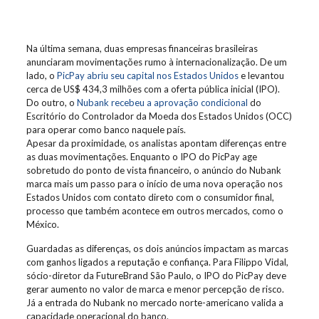
Na última semana, duas empresas financeiras brasileiras
anunciaram movimentações rumo à internacionalização. De um
lado, o
PicPay abriu seu capital nos Estados Unidos
e levantou
cerca de US$ 434,3 milhões com a oferta pública inicial (IPO).
Do outro, o
Nubank recebeu a aprovação condicional
do
Escritório do Controlador da Moeda dos Estados Unidos (OCC)
para operar como banco naquele país.
Apesar da proximidade, os analistas apontam diferenças entre
as duas movimentações. Enquanto o IPO do PicPay age
sobretudo do ponto de vista financeiro, o anúncio do Nubank
marca mais um passo para o início de uma nova operação nos
Estados Unidos com contato direto com o consumidor final,
processo que também acontece em outros mercados, como o
México.
Guardadas as diferenças, os dois anúncios impactam as marcas
com ganhos ligados a reputação e confiança. Para Filippo Vidal,
sócio-diretor da FutureBrand São Paulo, o IPO do PicPay deve
gerar aumento no valor de marca e menor percepção de risco.
Já a entrada do Nubank no mercado norte-americano valida a
capacidade operacional do banco.