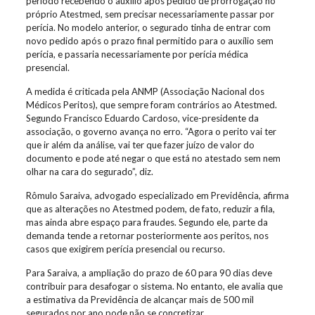
período recebendo o auxílio após pedido de prorrogação no
próprio Atestmed, sem precisar necessariamente passar por
perícia. No modelo anterior, o segurado tinha de entrar com
novo pedido após o prazo final permitido para o auxílio sem
perícia, e passaria necessariamente por perícia médica
presencial.
A medida é criticada pela ANMP (Associação Nacional dos
Médicos Peritos), que sempre foram contrários ao Atestmed.
Segundo Francisco Eduardo Cardoso, vice-presidente da
associação, o governo avança no erro. “Agora o perito vai ter
que ir além da análise, vai ter que fazer juízo de valor do
documento e pode até negar o que está no atestado sem nem
olhar na cara do segurado”, diz.
Rômulo Saraiva, advogado especializado em Previdência, afirma
que as alterações no Atestmed podem, de fato, reduzir a fila,
mas ainda abre espaço para fraudes. Segundo ele, parte da
demanda tende a retornar posteriormente aos peritos, nos
casos que exigirem perícia presencial ou recurso.
Para Saraiva, a ampliação do prazo de 60 para 90 dias deve
contribuir para desafogar o sistema. No entanto, ele avalia que
a estimativa da Previdência de alcançar mais de 500 mil
segurados por ano pode não se concretizar.