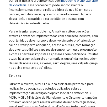
barreiras físicas e arquitetônicas que
impedem o pleno exercício
da cidadania
. Esse preconceito pode ser consciente ou
inconsciente, mas sempre reflete a ideia de que há um corpo
padrão, sem deficiência, que é considerado normal. A partir
dessa ideia, a capacidade e a aptidão de pessoas com
deficiência são subestimadas.
Para enfrentar esse problema, Anna Paula citou que ações
efetivas devem ser implementadas com educação inclusiva, com
oportunidade de emprego e desenvolvimento profissional, com
saúde e transporte adequado, acesso à cultura, com formação
dos agentes públicos capazes de romper com esse preconceito
e com as barreiras impostas às pessoas com deficiência. “Muitas
vezes, há algumas barreiras normativas que ainda nos impedem
de sair da nossa casa, às vezes, é um degrau, uma calçada que já
nos deixa encarcerados”, disse.
Estudos
Durante o evento, o MDH e o Ipea assinaram protocolo para
realização de pesquisas e estudos aplicados sobre a
implementação da avalição biopsicossocial da deficiência. O
MDH, MGI e Ministério do Planejamento e Orçamento também
firmaram acordo para realizar estudos de impacto regulatório,
social, político e econômico da avaliação em todo o país, para