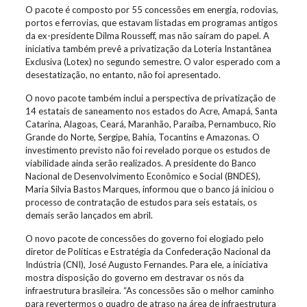
O pacote é composto por 55 concessões em energia, rodovias,
portos e ferrovias, que estavam listadas em programas antigos
da ex-presidente Dilma Rousseff, mas não saíram do papel. A
iniciativa também prevê a privatização da Loteria Instantânea
Exclusiva (Lotex) no segundo semestre. O valor esperado com a
desestatização, no entanto, não foi apresentado.
O novo pacote também inclui a perspectiva de privatização de
14 estatais de saneamento nos estados do Acre, Amapá, Santa
Catarina, Alagoas, Ceará, Maranhão, Paraíba, Pernambuco, Rio
Grande do Norte, Sergipe, Bahia, Tocantins e Amazonas. O
investimento previsto não foi revelado porque os estudos de
viabilidade ainda serão realizados. A presidente do Banco
Nacional de Desenvolvimento Econômico e Social (BNDES),
Maria Silvia Bastos Marques, informou que o banco já iniciou o
processo de contratação de estudos para seis estatais, os
demais serão lançados em abril.
O novo pacote de concessões do governo foi elogiado pelo
diretor de Políticas e Estratégia da Confederação Nacional da
Indústria (CNI), José Augusto Fernandes. Para ele, a iniciativa
mostra disposição do governo em destravar os nós da
infraestrutura brasileira. “As concessões são o melhor caminho
para revertermos o quadro de atraso na área de infraestrutura