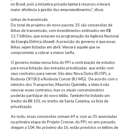
no Brasil, pois a iniciativa privada injetará recursos e levará
maior eficiência à gestão dos empreendimentos”, disse.
Linhas de transmissão
Do total de projetos do novo pacote, 35 são concessões de
linhas de transmissão, com investimentos estimados em R$
12,7 bilhões, que estavam na programação da Agência Nacional
de Energia Elétrica (Aneel). A previsão do governo é que essas
linhas sejam licitadas em abril. Vencerá aquele que se
comprometer a cobrar a menor tarifa.
O governo incluiu nessa lista do PPI a contratação de estudos
para nova licitação das estradas privatizadas que estão com
seus contratos para vencer. São elas: Nova Dutra (RJ/SP), a
Rodovia CRT(RJ) e Rodovia Concer (RJ-MG). De acordo com o
ministro dos Transportes, Maurício Quintella, a ideia é não
renovar esses contratos, mas os atuais concessionários
poderão participar do novo leilão. Também foi incluído um
trecho da BR 101, no trecho de Santa Catarina, na lista de
privatização.
Ao todo, essas concessões somam 69 e, com as 35 anunciadas
na primeira etapa do Projeto Crescer, do PPI, no ano passado,
chegam a 104. No próximo dia 16, estão previstos os leilões de