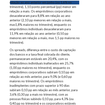
relação ao ano anterior em junho (ou 1,6% no
trimestre), 1,10 ponto percentual (pp) menor em
relação a maio. Os empréstimos corporativos
desaceleraram para 8,8% em relação ao ano
anterior (2,10 pp menores em relação a maio,
mas1,8% maiores no trimestre), enquanto os
empréstimos individuais desaceleraram para
11,9% em relação ao ano anterior (0,50 pp
menores em relação a maio, mas 1,5 pp maiores no
trimestre).
Os spreads, diferença entre o custo de captação
dos bancos e a taxa final cobrada do cliente,
permaneceram estáveis em 20,4%, com os
empréstimos individuais inalterados em 25,7%
(1,00 pp maiores no trimestre), enquanto os
empréstimos corporativos subiram 0,10 pp em
relação ao mês anterior, para 9,0% (e 0,60 pp
maiores no trimestre). Os empréstimos
inadimplentes com prazo superior à 90 dias
subiram 0,10 pp em relação ao mês anterior, para
3,6% (0,30 pp a mais no trimestre), com as
pessoas físicas subindo 0,10 pp, para 4,3% (ou
0,40 pp no trimestre) e os corporativos estáveis