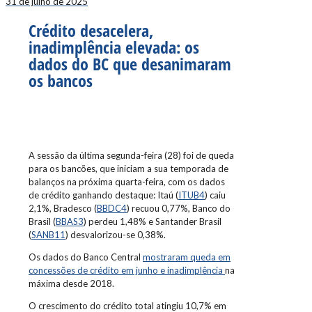
31 de julho de 2025
Crédito desacelera,
inadimplência elevada: os
dados do BC que desanimaram
os bancos
A sessão da última segunda-feira (28) foi de queda
para os bancões, que iniciam a sua temporada de
balanços na próxima quarta-feira, com os dados
de crédito ganhando destaque: Itaú (
ITUB4
) caiu
2,1%, Bradesco (
BBDC4
) recuou 0,77%, Banco do
Brasil (
BBAS3
) perdeu 1,48% e Santander Brasil
(
SANB11
) desvalorizou-se 0,38%.
Os dados do Banco Central
mostraram queda em
concessões de crédito em junho e inadimplência
na
máxima desde 2018.
O crescimento do crédito total atingiu 10,7% em