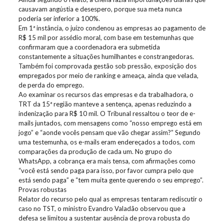
causavam angústia e desespero, porque sua meta nunca
poderia ser inferior a 100%.
Em 1ª instância, o juízo condenou as empresas ao pagamento de
R$ 15 mil por assédio moral, com base em testemunhas que
confirmaram que a coordenadora era submetida
constantemente a situações humilhantes e constrangedoras.
Também foi comprovada gestão sob pressão, exposição dos
empregados por meio de ranking e ameaça, ainda que velada,
de perda do emprego.
Ao examinar os recursos das empresas e da trabalhadora, o
TRT da 15ª região manteve a sentença, apenas reduzindo a
indenização para R$ 10 mil. O Tribunal ressaltou o teor de e-
mails juntados, com mensagens como “nosso emprego está em
jogo” e “aonde vocês pensam que vão chegar assim?” Segundo
uma testemunha, os e-mails eram endereçados a todos, com
comparações da produção de cada um. No grupo do
WhatsApp, a cobrança era mais tensa, com afirmações como
“você está sendo paga para isso, por favor cumpra pelo que
está sendo paga” e “tem muita gente querendo o seu emprego”.
Provas robustas
Relator do recurso pelo qual as empresas tentaram rediscutir o
caso no TST, o ministro Evandro Valadão observou que a
defesa se limitou a sustentar ausência de prova robusta do