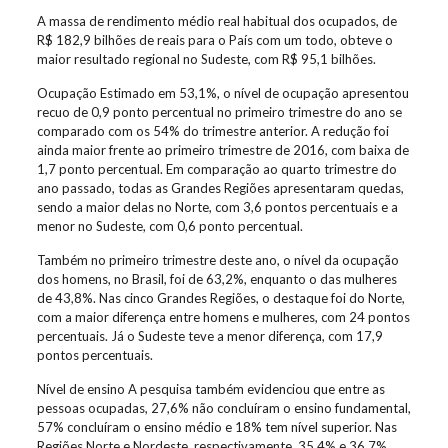
A massa de rendimento médio real habitual dos ocupados, de
R$ 182,9 bilhões de reais para o País com um todo, obteve o
maior resultado regional no Sudeste, com R$ 95,1 bilhões.
Ocupação Estimado em 53,1%, o nível de ocupação apresentou
recuo de 0,9 ponto percentual no primeiro trimestre do ano se
comparado com os 54% do trimestre anterior. A redução foi
ainda maior frente ao primeiro trimestre de 2016, com baixa de
1,7 ponto percentual. Em comparação ao quarto trimestre do
ano passado, todas as Grandes Regiões apresentaram quedas,
sendo a maior delas no Norte, com 3,6 pontos percentuais e a
menor no Sudeste, com 0,6 ponto percentual.
Também no primeiro trimestre deste ano, o nível da ocupação
dos homens, no Brasil, foi de 63,2%, enquanto o das mulheres
de 43,8%. Nas cinco Grandes Regiões, o destaque foi do Norte,
com a maior diferença entre homens e mulheres, com 24 pontos
percentuais. Já o Sudeste teve a menor diferença, com 17,9
pontos percentuais.
Nível de ensino A pesquisa também evidenciou que entre as
pessoas ocupadas, 27,6% não concluíram o ensino fundamental,
57% concluíram o ensino médio e 18% tem nível superior. Nas
Regiões Norte e Nordeste, respectivamente, 35,4% e 36,7%