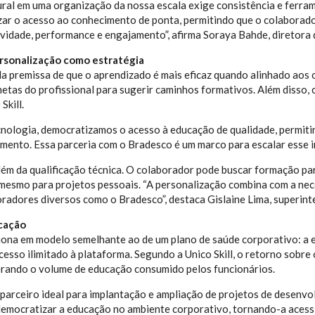
ural em uma organização da nossa escala exige consistência e ferra
ar o acesso ao conhecimento de ponta, permitindo que o colaborador
ividade, performance e engajamento”, afirma Soraya Bahde, diretora 
rsonalização como estratégia
a premissa de que o aprendizado é mais eficaz quando alinhado aos 
 metas do profissional para sugerir caminhos formativos. Além disso,
Skill.
nologia, democratizamos o acesso à educação de qualidade, permiti
imento. Essa parceria com o Bradesco é um marco para escalar esse imp
além da qualificação técnica. O colaborador pode buscar formação pa
 mesmo para projetos pessoais. “A personalização combina com a ne
oradores diversos como o Bradesco”, destaca Gislaine Lima, superin
ucação
iona em modelo semelhante ao de um plano de saúde corporativo: a 
acesso ilimitado à plataforma. Segundo a Unico Skill, o retorno sobr
erando o volume de educação consumido pelos funcionários.
 o parceiro ideal para implantação e ampliação de projetos de desen
emocratizar a educação no ambiente corporativo, tornando-a acessíve