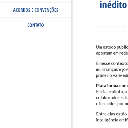
inédito
ACORDOS E CONVENÇÕES
CONTATO
Um estudo public
apostam em redes
É nesse context
mil crianças e j
primeiro vale-edu
Plataforma cone
Em fase piloto, a
colaboradores te
oferecidos por ma
Entre elas estão
inteligência art