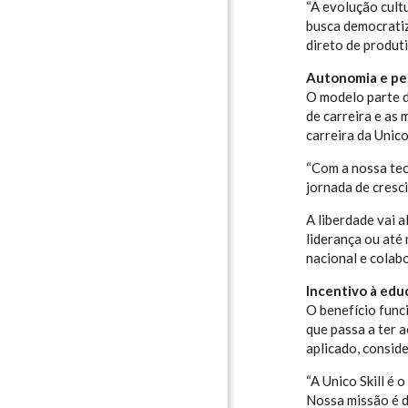
“A evolução cult
busca democratiz
direto de produt
Autonomia e pe
O modelo parte d
de carreira e as
carreira da Unico 
“Com a nossa tec
jornada de cresc
A liberdade vai 
liderança ou até
nacional e colab
Incentivo à ed
O benefício func
que passa a ter 
aplicado, consid
“A Unico Skill é
Nossa missão é d