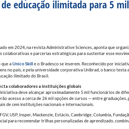
 de educação ilimitada para 5 mi
ado em 2024, na revista Administrative Sciences, aponta que organ
 colaborativas e parcerias estratégicas para sustentar esse movim
o que a
Unico Skill
e o Bradesco se inserem. Reconhecido por iniciat
ovens no país, e pela universidade corporativa Unibrad, o banco test
cação ilimitado do Brasil.
cta colaboradores a instituições globais
 iniciativa deve alcançar aproximadamente 5 mil funcionários de dife
rão acesso a cerca de 26 mil opções de cursos — entre graduações, 
is de cem instituições nacionais e internacionais.
 FGV, USP, Insper, Mackenzie, Estácio, Cambridge, Columbia, Fundaç
ificial para recomendar trilhas personalizadas de aprendizado, combi