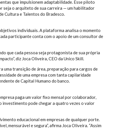
mentas que impulsionem adaptabilidade. Esse piloto
 seja o arquiteto de sua carreira — um habilitador
de Cultura e Talentos do Bradesco.
objetivos individuais. A plataforma analisa o momento
 cada participante conta com o apoio de um consultor de
ndo que cada pessoa seja protagonista de sua própria
acto”, diz Joca Oliveira, CEO da Unico Skill.
ra uma transição de área, preparação para cargos de
cessidade de uma empresa com tanta capilaridade
tendente de Capital Humano do banco.
empresa paga um valor fixo mensal por colaborador,
e o investimento pode chegar a quatro vezes o valor
volvimento educacional em empresas de qualquer porte.
l, mensurável e segura”, afirma Joca Oliveira. “Assim