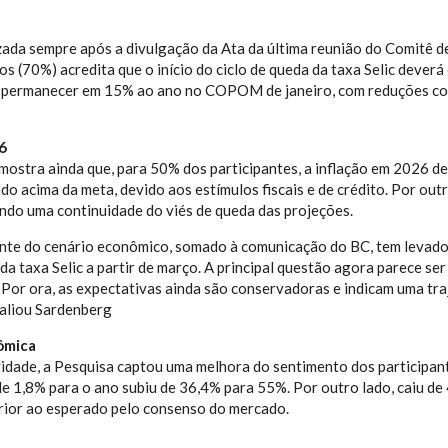
izada sempre após a divulgação da Ata da última reunião do Comitê 
os (70%) acredita que o início do ciclo de queda da taxa Selic deve
e permanecer em 15% ao ano no COPOM de janeiro, com reduções con
6
ostra ainda que, para 50% dos participantes, a inflação em 2026 d
do acima da meta, devido aos estímulos fiscais e de crédito. Por ou
ndo uma continuidade do viés de queda das projeções.
nte do cenário econômico, somado à comunicação do BC, tem levado 
 da taxa Selic a partir de março. A principal questão agora parece s
 Por ora, as expectativas ainda são conservadoras e indicam uma tra
 avaliou Sardenberg
ômica
vidade, a Pesquisa captou uma melhora do sentimento dos participan
e 1,8% para o ano subiu de 36,4% para 55%. Por outro lado, caiu 
rior ao esperado pelo consenso do mercado.