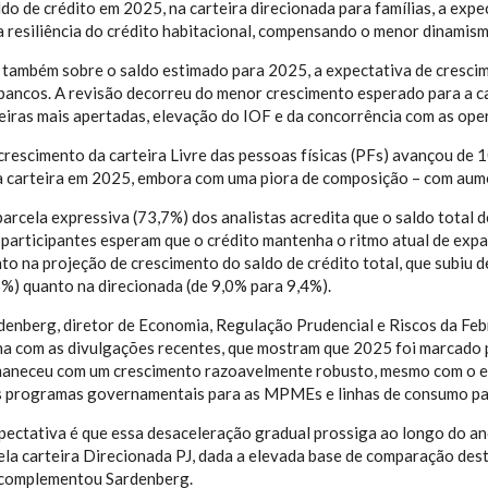
ldo de crédito em 2025, na carteira direcionada para famílias, a exp
 a resiliência do crédito habitacional, compensando o menor dinamism
e, também sobre o saldo estimado para 2025, a expectativa de cresc
bancos. A revisão decorreu do menor crescimento esperado para a ca
eiras mais apertadas, elevação do IOF e da concorrência com as ope
 crescimento da carteira Livre das pessoas físicas (PFs) avançou d
 carteira em 2025, embora com uma piora de composição – com aumen
arcela expressiva (73,7%) dos analistas acredita que o saldo total 
 participantes esperam que o crédito mantenha o ritmo atual de exp
o na projeção de crescimento do saldo de crédito total, que subiu d
6%) quanto na direcionada (de 9,0% para 9,4%).
enberg, diretor de Economia, Regulação Prudencial e Riscos da Febr
ha com as divulgações recentes, que mostram que 2025 foi marcado
maneceu com um crescimento razoavelmente robusto, mesmo com o ele
 programas governamentais para as MPMEs e linhas de consumo para 
pectativa é que essa desaceleração gradual prossiga ao longo do a
ela carteira Direcionada PJ, dada a elevada base de comparação des
, complementou Sardenberg.