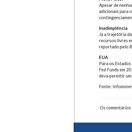
Apesar de nenhum
adicionais para 
contingenciament
Inadimplência
Já a trajetória 
recursos livres 
reportado pelo B
EUA
Para os Estados 
Fed Funds em 202
deva permitir um 
Fonte: Infomone
Os comentários 