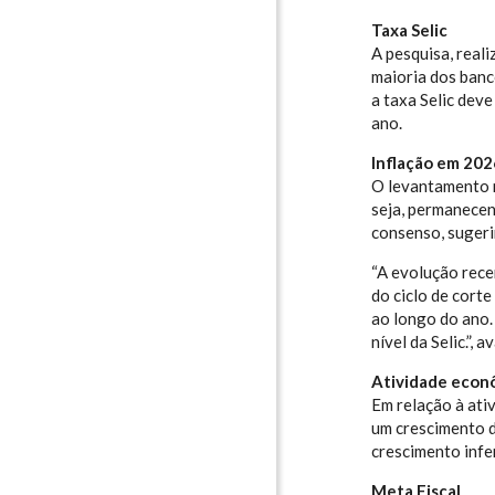
Taxa Selic
A pesquisa, real
maioria dos banc
a taxa Selic dev
ano.
Inflação em 202
O levantamento m
seja, permanecen
consenso, sugeri
“A evolução rece
do ciclo de corte
ao longo do ano.
nível da Selic.”,
Atividade econ
Em relação à ati
um crescimento d
crescimento infe
Meta Fiscal