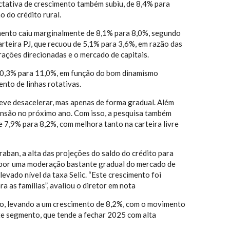
ectativa de crescimento também subiu, de 8,4% para
o do crédito rural.
imento caiu marginalmente de 8,1% para 8,0%, segundo
rteira PJ, que recuou de 5,1% para 3,6%, em razão das
rações direcionadas e o mercado de capitais.
e 10,3% para 11,0%, em função do bom dinamismo
to de linhas rotativas.
deve desacelerar, mas apenas de forma gradual. Além
ansão no próximo ano. Com isso, a pesquisa também
e 7,9% para 8,2%, com melhora tanto na carteira livre
aban, a alta das projeções do saldo do crédito para
 por uma moderação bastante gradual do mercado de
vado nível da taxa Selic. “Este crescimento foi
as famílias”, avaliou o diretor em nota
no, levando a um crescimento de 8,2%, com o movimento
te segmento, que tende a fechar 2025 com alta