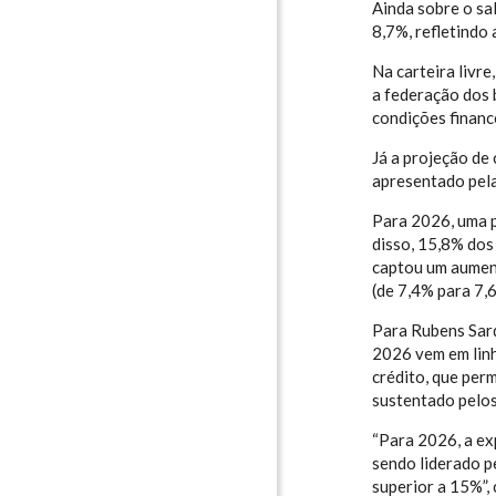
Ainda sobre o sa
8,7%, refletindo
Na carteira livr
a federação dos 
condições financ
Já a projeção de
apresentado pela
Para 2026, uma p
disso, 15,8% dos
captou um aument
(de 7,4% para 7,
Para Rubens Sard
2026 vem em lin
crédito, que per
sustentado pelos
“Para 2026, a ex
sendo liderado p
superior a 15%”