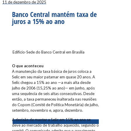
11 de dezembro de 2025
Banco Central mantém taxa de
juros a 15% ao ano
Edifício-Sede do Banco Central em Brasília
O que aconteceu
A manutenção da taxa básica de juros coloca a
Selic em seu maior patamar em quase 20 anos. A
Selic chegou a 15% ao ano —a mais alta desde
julho de 2006 (15,25% ao ano)— em junho, após
uma sequência de seis altas consecutivas. Desde
então, a taxa permaneceu inalterada nas reuniões
do Copom (Comitê de Política Monetária) de julho,
setembro, novembro e, agora, dezembro.
A decisão de manter a Selic em 15% ao ano se
deve ao mercado de trabalho aquecido, segundo o
comitê. O comunicado admite que o crescimento