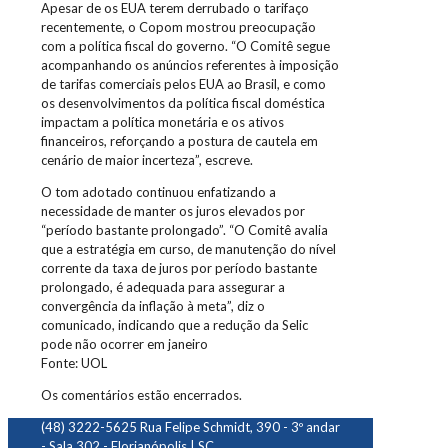
Apesar de os EUA terem derrubado o tarifaço
recentemente, o Copom mostrou preocupação
com a política fiscal do governo. “O Comitê segue
acompanhando os anúncios referentes à imposição
de tarifas comerciais pelos EUA ao Brasil, e como
os desenvolvimentos da política fiscal doméstica
impactam a política monetária e os ativos
financeiros, reforçando a postura de cautela em
cenário de maior incerteza”, escreve.
O tom adotado continuou enfatizando a
necessidade de manter os juros elevados por
“período bastante prolongado”. “O Comitê avalia
que a estratégia em curso, de manutenção do nível
corrente da taxa de juros por período bastante
prolongado, é adequada para assegurar a
convergência da inflação à meta”, diz o
comunicado, indicando que a redução da Selic
pode não ocorrer em janeiro
Fonte: UOL
Os comentários estão encerrados.
(48) 3222-5625
Rua Felipe Schmidt, 390 - 3º andar
- Sala 302 - Florianópolis | SC