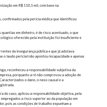
enização em R$ 110,5 mil, com base na
 confirmados pela perícia médica que identificou
 quantias em dinheiro, é de risco acentuado, o que
ológico oferecido pela instituição foi insuficiente e
rrentes da insegurança pública e que já adotava
ue o laudo pericial não apontou incapacidade e apenas
anga, reconheceu a responsabilidade subjetiva da
a empresa, porquanto a ré não comprovou a adoção de
Caracterizados o dano, o nexo causal e a
agistrada.
a do caso, aplicou a responsabilidade objetiva, pela
os empregados a risco superior ao da população em
or, pois as condições de trabalho expunham a