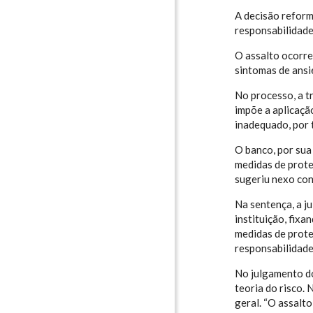
A decisão reform
responsabilidade
O assalto ocorre
sintomas de ans
No processo, a t
impõe a aplicação
inadequado, por 
O banco, por sua
medidas de prote
sugeriu nexo con
Na sentença, a j
instituição, fix
medidas de prote
responsabilidade
No julgamento do
teoria do risco.
geral. “O assalt