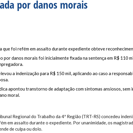
zada por danos morais
a que foi refém em assalto durante expediente obteve reconhecimen
o por danos morais foi inicialmente fixada na sentença em R$ 110 mi
empregadora.
levou a indenização para R$ 150 mil, aplicando ao caso a responsabi
posa.
édica apontou transtorno de adaptação com sintomas ansiosos, sem i
ano moral.
ibunal Regional do Trabalho da 4ª Região (TRT-RS) concedeu indeniz
efém em assalto durante o expediente. Por unanimidade, os magistra
ende de culpa ou dolo.