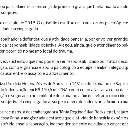
ou parcialmente a sentença de primeiro grau, que havia fixado a ind
 subjetiva.
u em maio de 2019. O episódio resultou em transtornos psicológicos,
iedade na empregada.
rabalhadora defendeu que a atividade bancária, por envolver grandes
 da responsabilidade objetiva. Alegou, ainda, que o atendimento psic
ter ocorrido no mesmo local do trauma.
 vez, sustentou que não poderia ser responsabilizado por fatos deco
ção, como vigilância e apoio psicológico à equipe. Também alegou q
causal entre o assalto e o adoecimento.
uíza Patrícia Helena Alves de Souza, da 1ª Vara do Trabalho de Sapir
ando indenização em R$ 110,5 mil. “Não vejo como afastar a culpa d
ção e segurança no ambiente de trabalho a fim de evitar o ocorrido. 
 subjetiva da empregadora, surge o dever de indenizar”, afirmou a m
s recursos, a desembargadora Tânia Regina Silva Reckziegel, relator
 Nessa linha, a magistrada destacou que a atividade bancária expõe 
o sofrido enseja reparação, independentemente de culpa do empregad