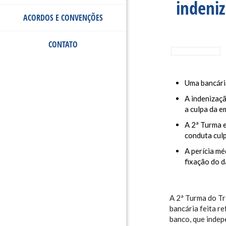
indeni
ACORDOS E CONVENÇÕES
CONTATO
Uma bancári
A indenizaçã
a culpa da 
A 2ª Turma e
conduta cul
A perícia m
fixação do d
A 2ª Turma do Tr
bancária feita r
banco, que indep