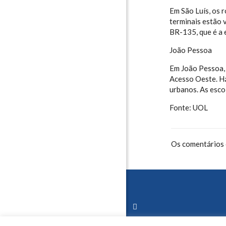
Em São Luís, os 
terminais estão 
BR-135, que é a 
João Pessoa
Em João Pessoa, 
Acesso Oeste. Há
urbanos. As esco
Fonte: UOL
Os comentários 
 do Brasil S.A –
 do Brasil S.A –
anização
anização
 de abril de 2017
 de abril de 2017