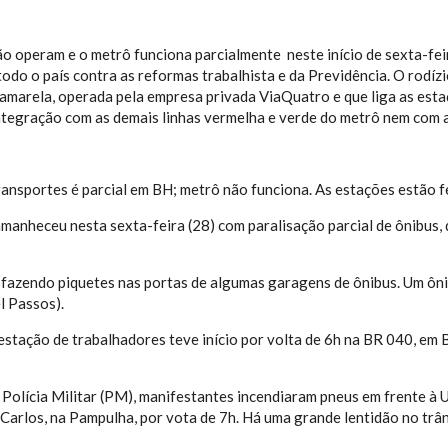
ão operam e o metrô funciona parcialmente neste início de sexta-feir
odo o país contra as reformas trabalhista e da Previdência. O rodízi
-amarela, operada pela empresa privada ViaQuatro e que liga as est
ntegração com as demais linhas vermelha e verde do metrô nem com a
ransportes é parcial em BH; metrô não funciona. As estações estão 
manheceu nesta sexta-feira (28) com paralisação parcial de ônibus,
 fazendo piquetes nas portas de algumas garagens de ônibus. Um ôn
l Passos).
stação de trabalhadores teve início por volta de 6h na BR 040, em B
Polícia Militar (PM), manifestantes incendiaram pneus em frente à 
Carlos, na Pampulha, por vota de 7h. Há uma grande lentidão no trân