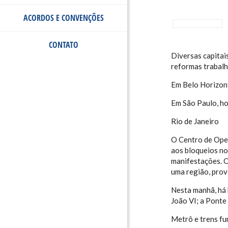
ACORDOS E CONVENÇÕES
CONTATO
Diversas capitai
reformas trabalh
Em Belo Horizont
Em São Paulo, ho
Rio de Janeiro
O Centro de Oper
aos bloqueios no
manifestações. O
uma região, prov
Nesta manhã, há 
João VI; a Ponte
Metrô e trens f