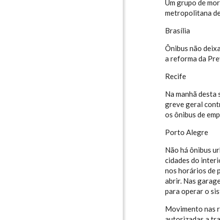
Um grupo de mor
metropolitana de
Brasília
Ônibus não deixa
a reforma da Pre
Recife
Na manhã desta s
greve geral cont
os ônibus de emp
Porto Alegre
Não há ônibus ur
cidades do inter
nos horários de 
abrir. Nas garag
para operar o si
Movimento nas ru
autorizadas a tr