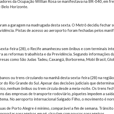
adores da Ocupação Willian Rosa se manifestava na BR-040, em fr
 Belo Horizonte.
ram a garagem na madrugada desta sexta. O Metrô decidiu fechar s
vidência. Pistas de acesso ao aeroporto foram fechadas pelos manif
exta-feira (28), o Recife amanheceu sem ônibus e com terminais int
ra as reformas trabalhista e da Previdência. Segundo informações da
resas como São Judas Tadeu, Caxangá, Borborema, Mobi Brasil, Glob
banos ou trens circulando na manhã desta sexta-feira (28) na região
ior do Rio Grande do Sul. Apesar das decisões judiciais que determ
pico, nenhum ônibus ou trem circula desde a meia-noite. Os trens fe
ens das empresas de transporte rodoviário, piquetes impedem a saíd
stema. No aeroporto internacional Salgado Filho, o movimento é nor
as de Porto Alegre é mínimo, comparável a fim de semana. Trânsito 
ansportar passageiros em pé, circulam com poucos passageiros.