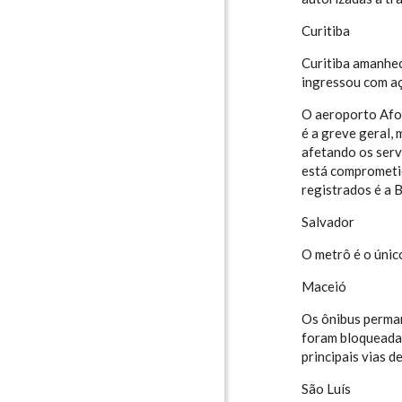
Curitiba
Curitiba amanhec
ingressou com aç
O aeroporto Afon
é a greve geral,
afetando os serv
está comprometid
registrados é a B
Salvador
O metrô é o únic
Maceió
Os ônibus perman
foram bloqueadas
principais vias 
São Luís